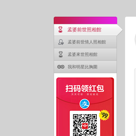
孟婆前世照相館
孟婆前世情人照相館
孟婆來世照相館
我和明星比胸圍