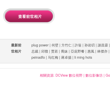
最新前
plug power
|
何壁
|
方竹仁
|
許翁
|
孙岩叨
|
謝昌霖
世相片
总裁
|
邱贛
|
贾若
|
喬妹
|
亞庇野餐
|
惠風
|
林傑亦
peinadfo
|
马红梅
|
蔣卓揚
|
li ming hots
相關資源:
DCView 數位視野
|
數位影像坊
|
Go