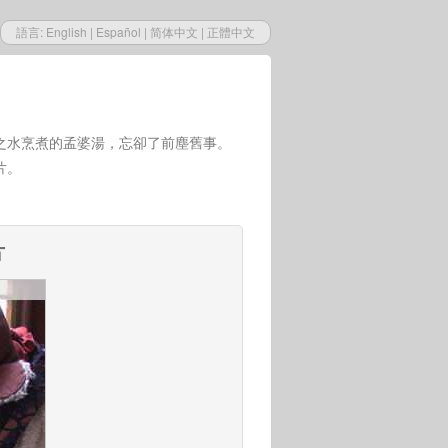
語言:
English
|
Español
|
简体中文
|
正體中文
之水烹煮的孟婆湯，忘卻了前塵舊事。
片。
片