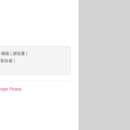
|
楊薩
|
謝祖蕙
|
|
劉在庭
|
ogle Picasa