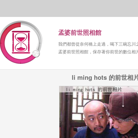
孟婆前世照相館
我們都曾從奈何橋上走過，喝下三碗忘川
孟婆前世照相館，保存著你前世的數位相
li ming hots 的前世相