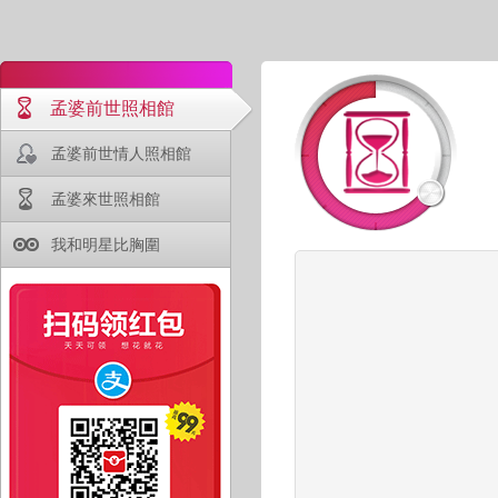
孟婆前世照相館
孟婆前世情人照相館
孟婆來世照相館
我和明星比胸圍