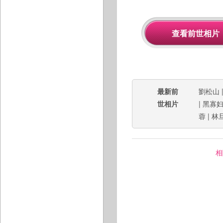
最新前
劉松山
世相片
|
黑寡
蓉
|
林
相