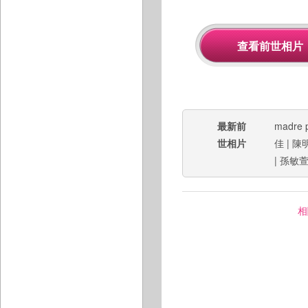
最新前
madre p
世相片
佳
|
陳
|
孫敏
相