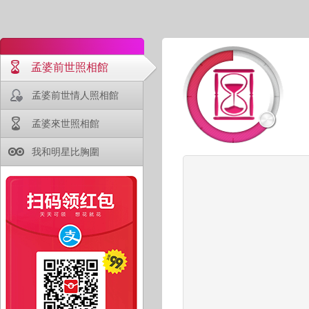
孟婆前世照相館
孟婆前世情人照相館
孟婆來世照相館
我和明星比胸圍