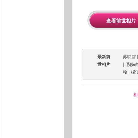
最新前
苏映雪
世相片
|
毛修
翰
|
楊
相