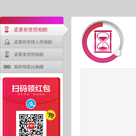
孟婆前世照相館
孟婆前世情人照相館
孟婆來世照相館
我和明星比胸圍