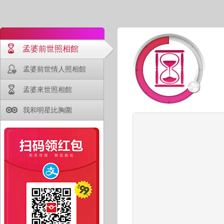
孟婆前世照相館
孟婆前世情人照相館
孟婆來世照相館
我和明星比胸圍