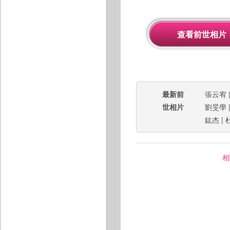
最新前
張云宥
世相片
劉旻學
鈜杰
|
相