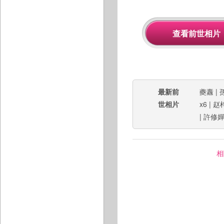
最新前
夔纛
|
世相片
x6
|
赵
|
許修
相