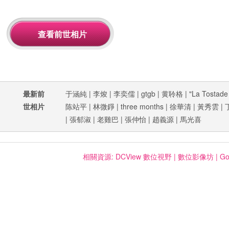
最新前
于涵純
|
李焌
|
李奕儒
|
gtgb
|
黄聆格
|
"La Tostade
世相片
陈站平
|
林微錚
|
three months
|
徐華清
|
黃秀雲
|
|
張郁淑
|
老雞巴
|
張仲怡
|
趙義源
|
馬光喜
相關資源:
DCView 數位視野
|
數位影像坊
|
Go