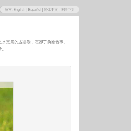
語言:
English
|
Español
|
简体中文
|
正體中文
之水烹煮的孟婆湯，忘卻了前塵舊事。
片。