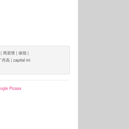
|
周居彗
|
俵指
|
丁丹高
|
capital ini
ogle Picasa