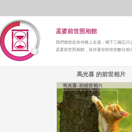
孟婆前世照相館
我們都曾從奈何橋上走過，喝下三碗忘川
孟婆前世照相館，保存著你前世的數位相
馬光喜 的前世相片