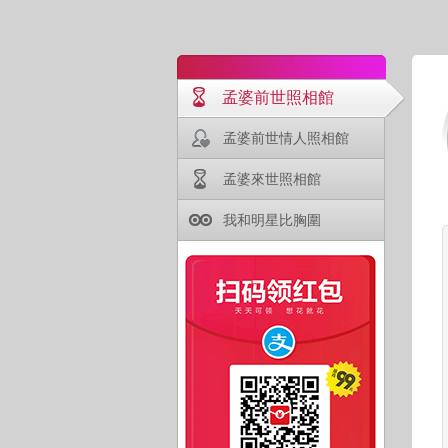
孟婆前世照相館
孟婆前世情人照相館
孟婆來世照相館
我和明星比胸圍