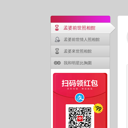
孟婆前世照相館
孟婆前世情人照相館
孟婆來世照相館
我和明星比胸圍