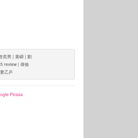
曾奕男
|
黄嵘
|
劉
5 review
|
偉儉
妻乙乒
ogle Picasa