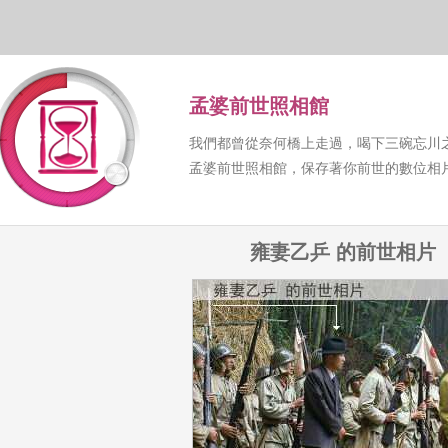
孟婆前世照相館
我們都曾從奈何橋上走過，喝下三碗忘川
孟婆前世照相館，保存著你前世的數位相
雍妻乙乒 的前世相片