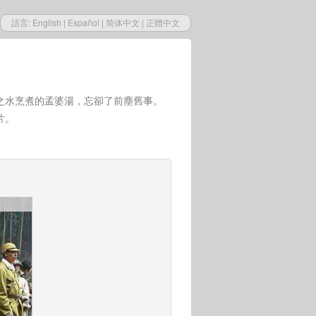
語言:
English
|
Español
|
简体中文
|
正體中文
之水烹煮的孟婆湯，忘卻了前塵舊事。
片。