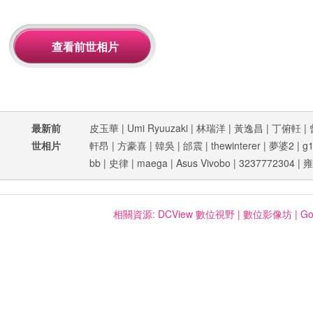
最新前
皮玉華
|
Umi Ryuuzaki
|
林瑞洋
|
黃逸昌
|
丁俯軠
|
世相片
軒昂
|
方豪喜
|
韓吳
|
邰震
|
thewinterer
|
夢婆2
|
g1
bb
|
史律
|
maega
|
Asus Vivobo
|
3237772304
|
雍
相關資源:
DCView 數位視野
|
數位影像坊
|
Go