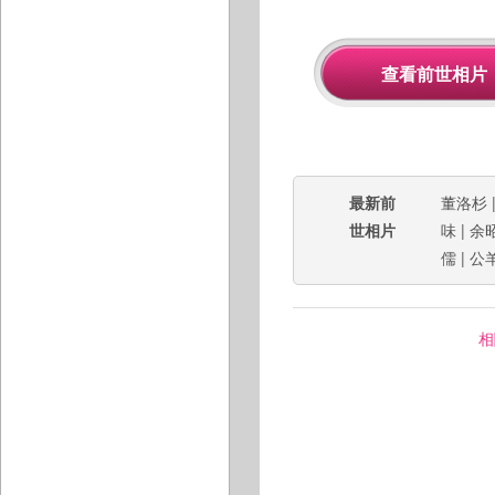
最新前
董洛杉
世相片
味
|
余
儒
|
公
相