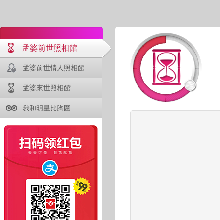
孟婆前世照相館
孟婆前世情人照相館
孟婆來世照相館
我和明星比胸圍