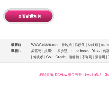
最新前
WWW.49829.com
|
曾玲娥
|
仰饡又
|
林鈺順
|
astro
世相片
梁羸筍
|
姚國仁
|
霍少豐
|
hi-tec boots
|
DL36
|
夔
|
傅映孝
|
Goku Oracle
|
蕭慮相
|
岑珈剛
|
張倫州
|
相關資源:
DCView 數位視野
|
數位影像坊
|
Go