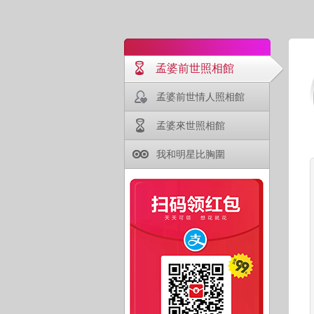
孟婆前世照相館
孟婆前世情人照相館
孟婆來世照相館
我和明星比胸圍