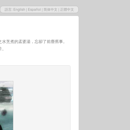
語言:
English
|
Español
|
简体中文
|
正體中文
之水烹煮的孟婆湯，忘卻了前塵舊事。
片。