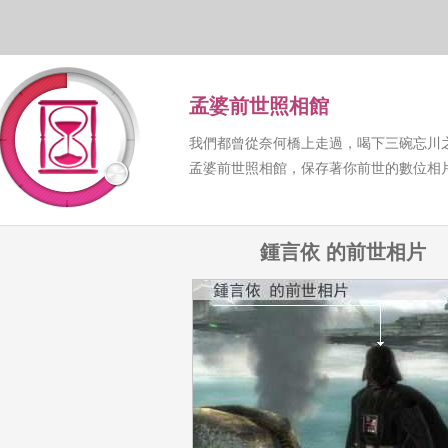
孟婆前世照相館
我們都曾從奈何橋上走過，喝下三碗忘川
孟婆前世照相館，保存著你前世的數位相
鍾言依 的前世相片