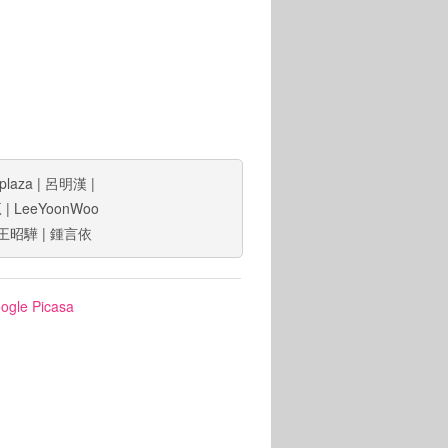
plaza
|
呂明漢
|
瓤
|
LeeYoonWoo
王昭驊
|
鍾言依
ogle Picasa