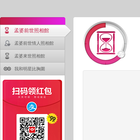
孟婆前世照相館
孟婆前世情人照相館
孟婆來世照相館
我和明星比胸圍