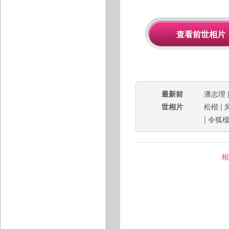
最新前
潘志理
世相片
松楷
|
|
令狐
相