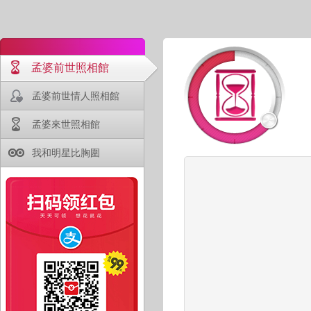
孟婆前世照相館
孟婆前世情人照相館
孟婆來世照相館
我和明星比胸圍