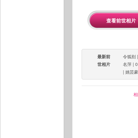
最新前
令狐刡
世相片
名萍
|
0
|
姚芸
相