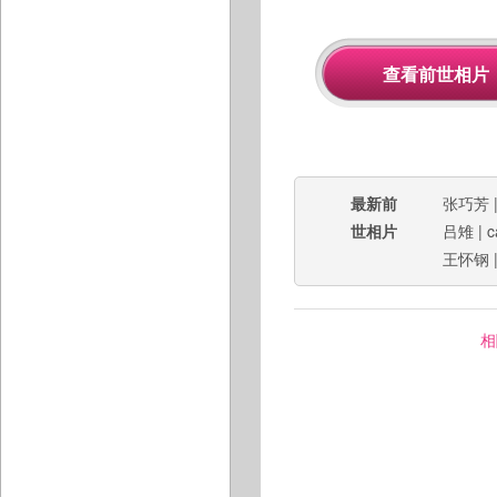
最新前
张巧芳
世相片
吕雉
|
c
王怀钢
相