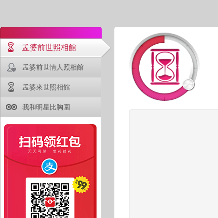
孟婆前世照相館
孟婆前世情人照相館
孟婆來世照相館
我和明星比胸圍