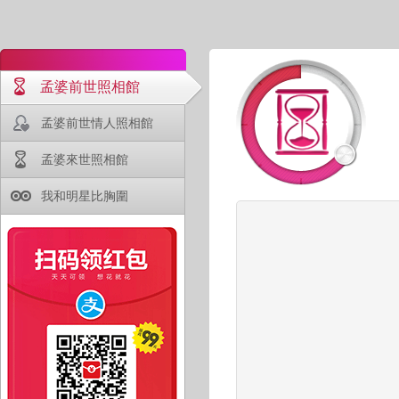
孟婆前世照相館
孟婆前世情人照相館
孟婆來世照相館
我和明星比胸圍