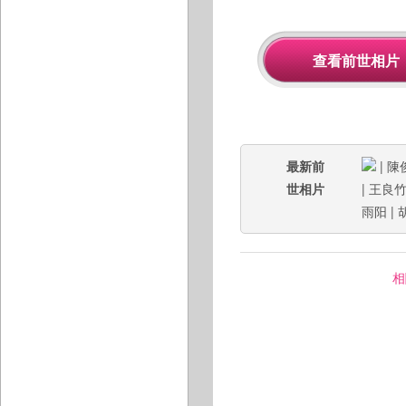
最新前
|
陳
世相片
|
王良
雨阳
|
相