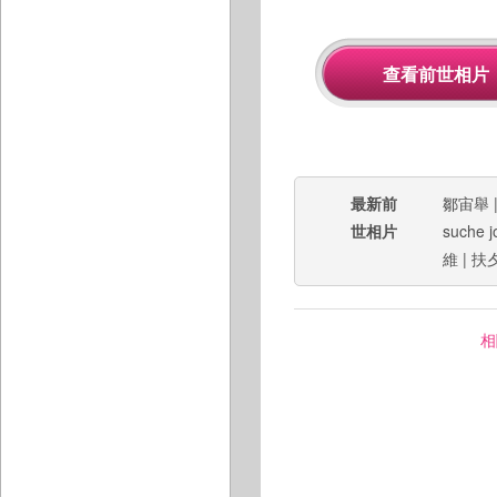
最新前
鄒宙舉
世相片
suche j
維
|
扶
相