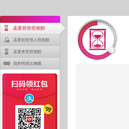
孟婆前世照相館
孟婆前世情人照相館
孟婆來世照相館
我和明星比胸圍