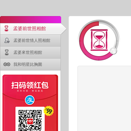
孟婆前世照相館
孟婆前世情人照相館
孟婆來世照相館
我和明星比胸圍