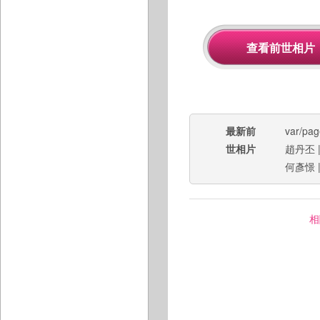
最新前
var/pa
世相片
趙丹丕
何彥憬
相