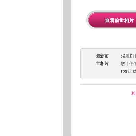
最新前
湯麗樹
世相片
駿
|
仲
rosalin
相