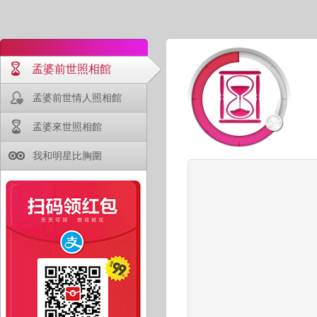
孟婆前世照相館
孟婆前世情人照相館
孟婆來世照相館
我和明星比胸圍