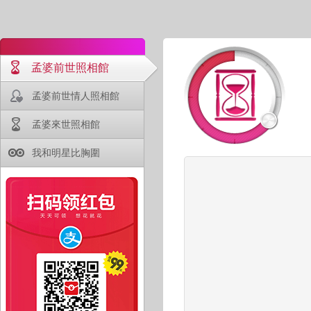
孟婆前世照相館
孟婆前世情人照相館
孟婆來世照相館
我和明星比胸圍