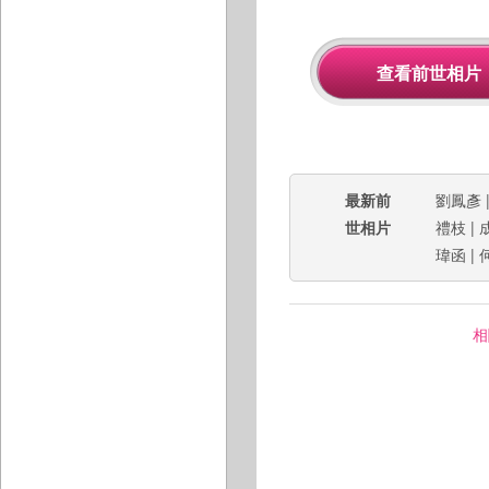
最新前
劉鳳彥
世相片
禮枝
|
瑋函
|
相