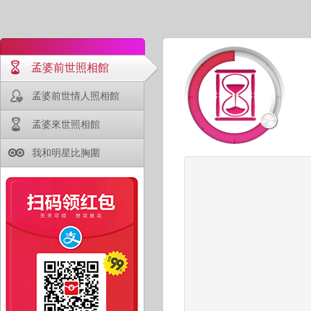
孟婆前世照相館
孟婆前世情人照相館
孟婆來世照相館
我和明星比胸圍