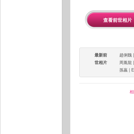
最新前
趙俐魏
世相片
周胤龍
孫羸
|
E
相