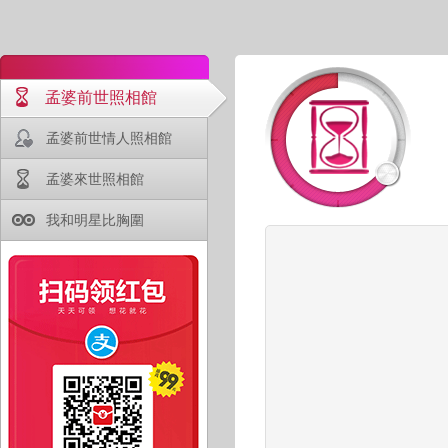
孟婆前世照相館
孟婆前世情人照相館
孟婆來世照相館
我和明星比胸圍