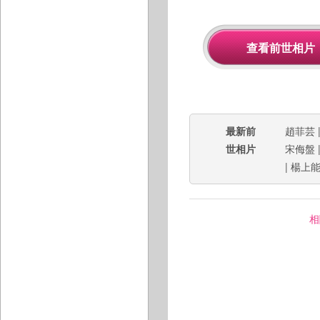
最新前
趙菲芸
世相片
宋侮盤
|
楊上
相