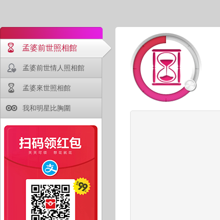
孟婆前世照相館
孟婆前世情人照相館
孟婆來世照相館
我和明星比胸圍