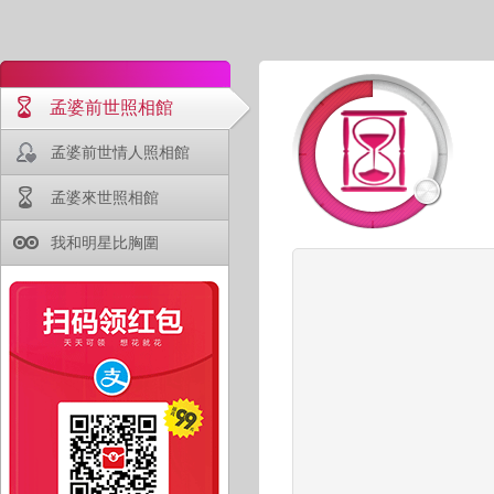
孟婆前世照相館
孟婆前世情人照相館
孟婆來世照相館
我和明星比胸圍