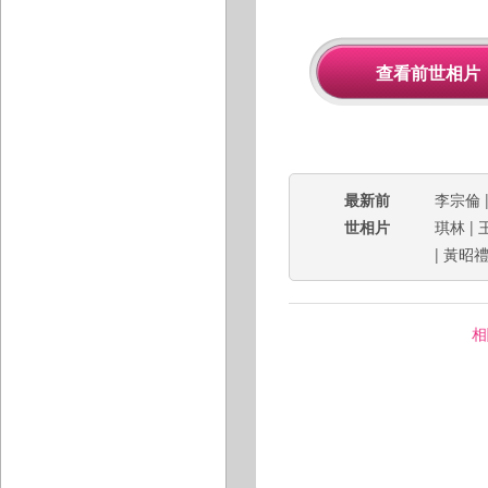
最新前
李宗倫
世相片
琪林
|
|
黃昭
相