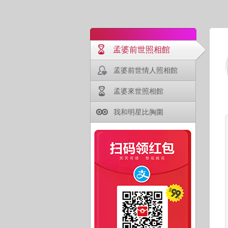
孟婆前世照相館
孟婆前世情人照相館
孟婆來世照相館
我和明星比胸圍