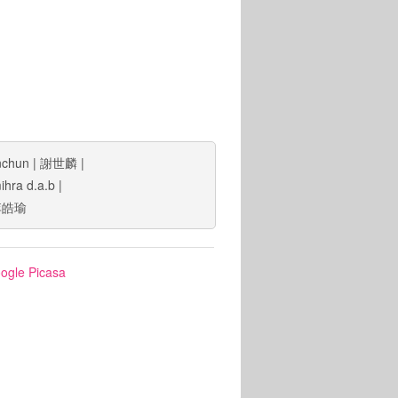
nchun
|
謝世麟
|
ihra d.a.b
|
李皓瑜
ogle Picasa