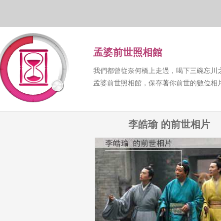
孟婆前世照相館
我們都曾從奈何橋上走過，喝下三碗忘川
孟婆前世照相館，保存著你前世的數位相
李皓瑜 的前世相片