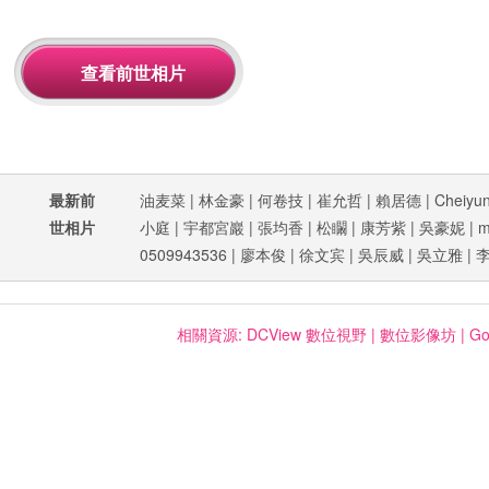
最新前
油麦菜
|
林金豪
|
何卷技
|
崔允哲
|
賴居德
|
Cheiyu
世相片
小庭
|
宇都宮巖
|
張均香
|
松矙
|
康芳紫
|
吳豪妮
|
m
0509943536
|
廖本俊
|
徐文宾
|
吳辰威
|
吳立雅
|
相關資源:
DCView 數位視野
|
數位影像坊
|
Go