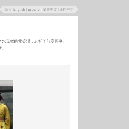
語言:
English
|
Español
|
简体中文
|
正體中文
之水烹煮的孟婆湯，忘卻了前塵舊事。
片。