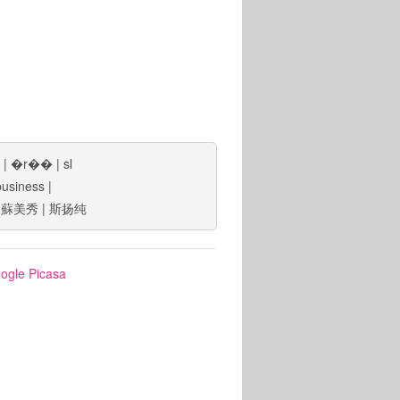
|
�r��
|
sl
usiness
|
|
蘇美秀
|
斯扬纯
ogle Picasa