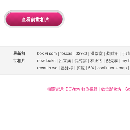
最新前
bok vi som
|
toscas
|
329x3
|
洪啟堂
|
蔡財湖
|
于晴
世相片
new leaks
|
呂立涵
|
倪苑雲
|
林正宬
|
倪先泰
|
my b
recanto we
|
呂泳樟
|
顏妮
|
5/4
|
continuous map
相關資源:
DCView 數位視野
|
數位影像坊
|
Go