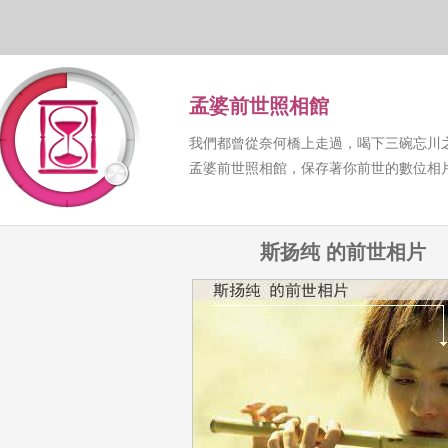
孟婆前世照相館
我們都曾從奈何橋上走過，喝下三碗忘川
孟婆前世照相館，保存著你前世的數位相
斯扬纯 的前世相片