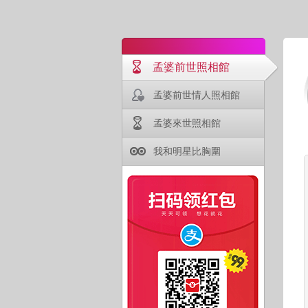
孟婆前世照相館
孟婆前世情人照相館
孟婆來世照相館
我和明星比胸圍