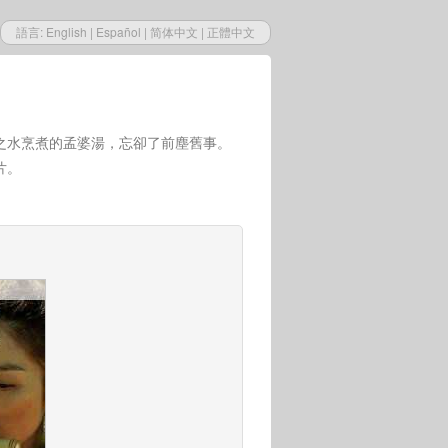
語言:
English
|
Español
|
简体中文
|
正體中文
之水烹煮的孟婆湯，忘卻了前塵舊事。
片。