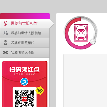
孟婆前世照相館
孟婆前世情人照相館
孟婆來世照相館
我和明星比胸圍