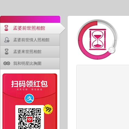
孟婆前世照相館
孟婆前世情人照相館
孟婆來世照相館
我和明星比胸圍