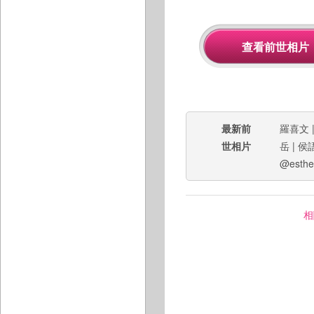
最新前
羅喜文
世相片
岳
|
侯
@esthe
相