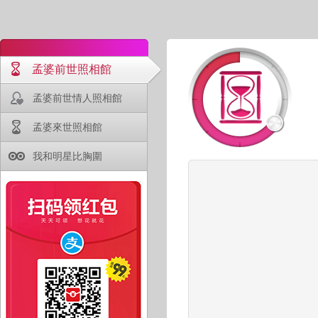
孟婆前世照相館
孟婆前世情人照相館
孟婆來世照相館
我和明星比胸圍