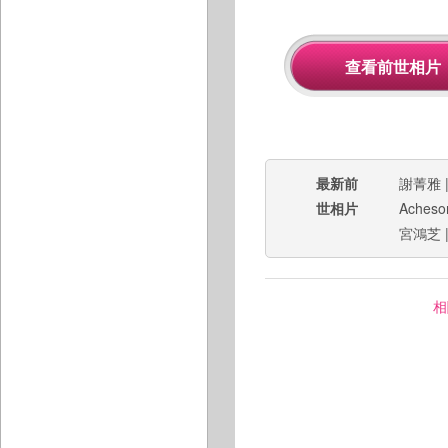
最新前
謝菁雅
世相片
Acheso
宮鴻芝
相