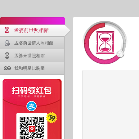
孟婆前世照相館
孟婆前世情人照相館
孟婆來世照相館
我和明星比胸圍