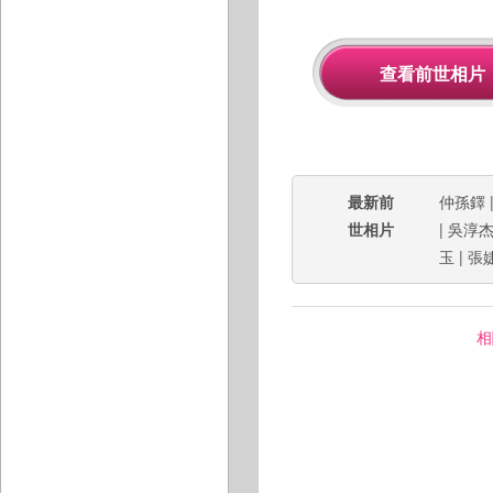
最新前
仲孫鐸
世相片
|
吳淳
玉
|
張
相