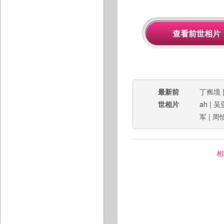
最新前
丁嶲境
世相片
ah
|
吴
军
|
周
相