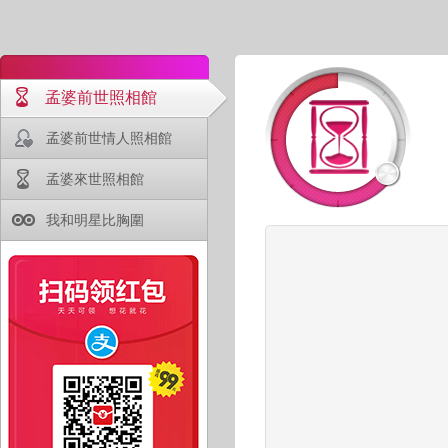
孟婆前世照相館
孟婆前世情人照相館
孟婆來世照相館
我和明星比胸圍