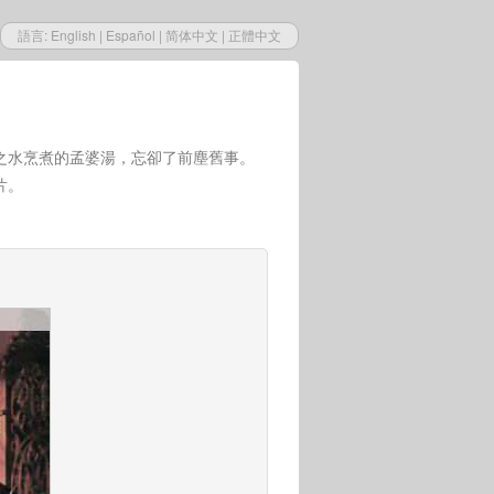
語言:
English
|
Español
|
简体中文
|
正體中文
之水烹煮的孟婆湯，忘卻了前塵舊事。
片。