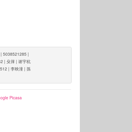
|
5038521285
|
62
|
殳籜
|
谢宇杭
512
|
李映潼
|
孫
ogle Picasa