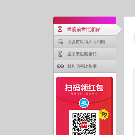
孟婆前世照相館
孟婆前世情人照相館
孟婆來世照相館
我和明星比胸圍