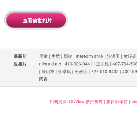
最新前
周韋
|
房垲
|
顏複
|
meredith shrik
|
洗濯玉
|
黄竣尧
世相片
mihra d.a.b
|
410-926-0441
|
王則維
|
407-794-56
|
陳玥寧
|
余韋斌
|
王政山
|
727-510-8432
|
400159
國青
相關資源:
DCView 數位視野
|
數位影像坊
|
Go