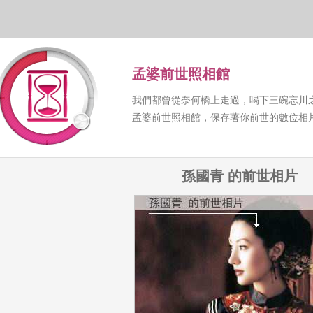
孟婆前世照相館
我們都曾從奈何橋上走過，喝下三碗忘川
孟婆前世照相館，保存著你前世的數位相
孫國青 的前世相片