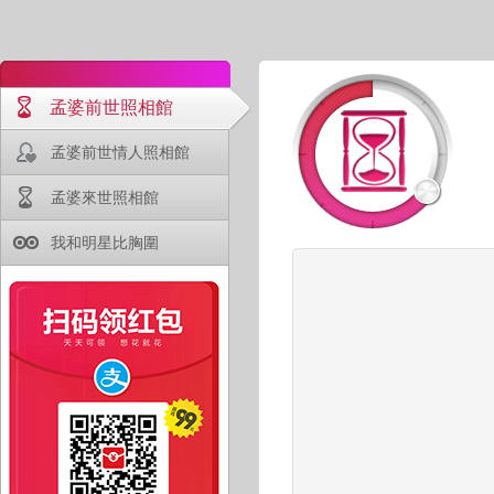
孟婆前世照相館
孟婆前世情人照相館
孟婆來世照相館
我和明星比胸圍