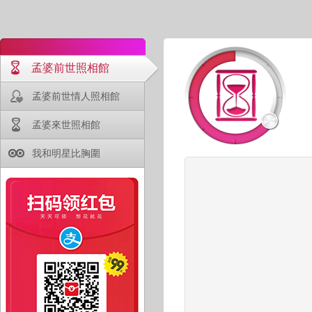
孟婆前世照相館
孟婆前世情人照相館
孟婆來世照相館
我和明星比胸圍