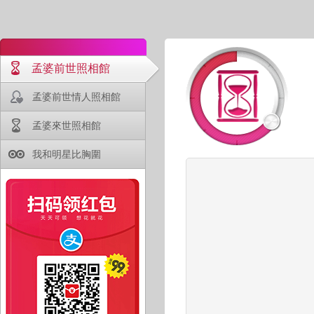
孟婆前世照相館
孟婆前世情人照相館
孟婆來世照相館
我和明星比胸圍