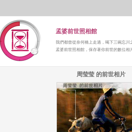
孟婆前世照相館
我們都曾從奈何橋上走過，喝下三碗忘川
孟婆前世照相館，保存著你前世的數位相
周莹莹 的前世相片