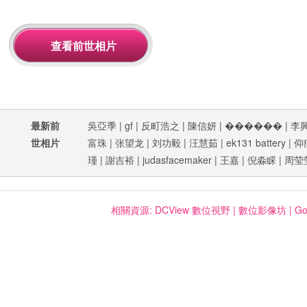
最新前
吳亞季
|
gf
|
反町浩之
|
陳信妍
|
������
|
李
世相片
富珠
|
张望龙
|
刘功毅
|
汪慧茹
|
ek131 battery
|
仰
瑾
|
謝吉裕
|
judasfacemaker
|
王嘉
|
倪淼睬
|
周莹
相關資源:
DCView 數位視野
|
數位影像坊
|
Go