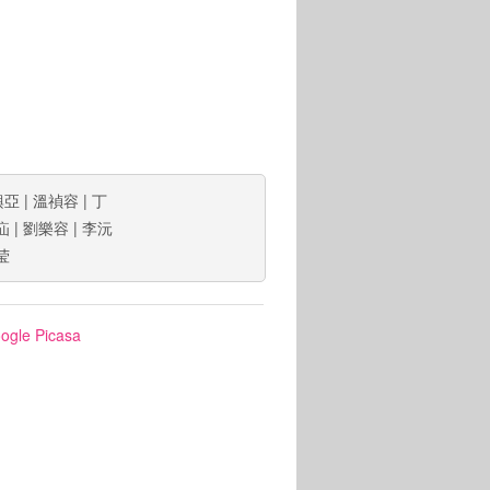
興亞
|
溫禎容
|
丁
疝
|
劉樂容
|
李沅
莹
ogle Picasa