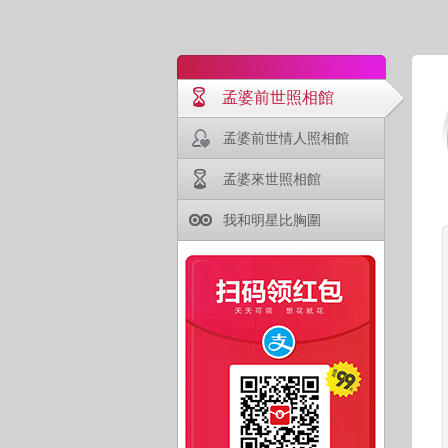
孟婆前世照相館
孟婆前世情人照相館
孟婆來世照相館
我和明星比胸圍