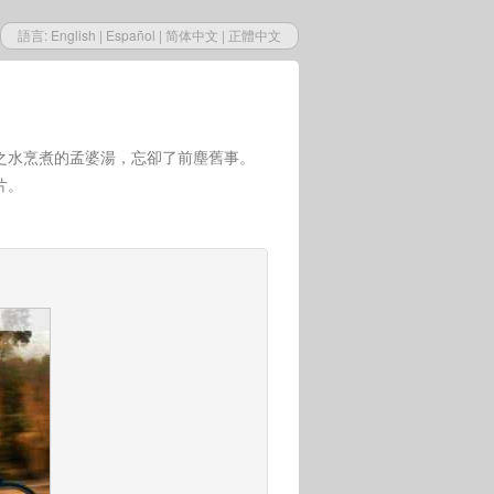
語言:
English
|
Español
|
简体中文
|
正體中文
之水烹煮的孟婆湯，忘卻了前塵舊事。
片。