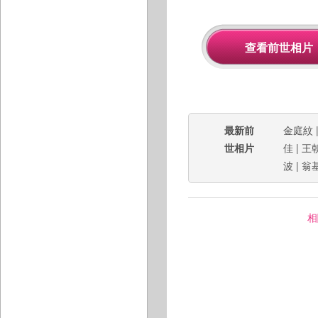
最新前
金庭紋
世相片
佳
|
王
波
|
翁
相