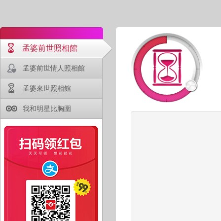
孟婆前世照相館
孟婆前世情人照相館
孟婆來世照相館
我和明星比胸圍