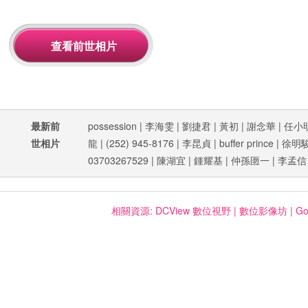
最新前
possession
|
李海雯
|
劉捷君
|
黃初
|
謝念華
|
任小
世相片
龍
|
(252) 945-8176
|
李昆貞
|
buffer prince
|
徐明
03703267529
|
陳湖宜
|
鍾耀基
|
仲孫匢一
|
李孟信
相關資源:
DCView 數位視野
|
數位影像坊
|
Go