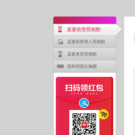
孟婆前世照相館
孟婆前世情人照相館
孟婆來世照相館
我和明星比胸圍