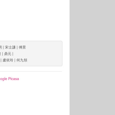
明
|
宋士謙
|
傅景
駿
|
鼎元
|
|
盧依玲
|
何九領
ogle Picasa