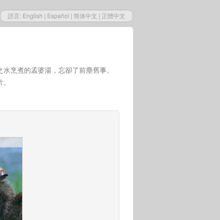
語言:
English
|
Español
|
简体中文
|
正體中文
之水烹煮的孟婆湯，忘卻了前塵舊事。
片。