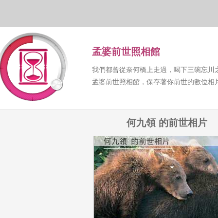
孟婆前世照相館
我們都曾從奈何橋上走過，喝下三碗忘川
孟婆前世照相館，保存著你前世的數位相
何九領 的前世相片